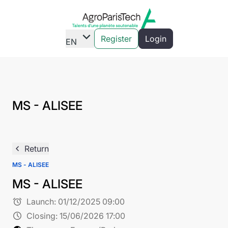
expand_more
Register
Login
EN
MS - ALISEE
navigate_before
Return
MS - ALISEE
MS - ALISEE
alarm
Launch:
01/12/2025 09:00
schedule
Closing:
15/06/2026 17:00